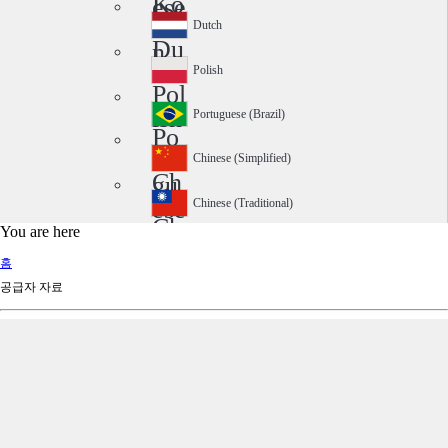
Ko
ese
rea
Dutch
Du
n
tch
Polish
Pol
ish
Portuguese (Brazil)
Po
rtu
Chinese (Simplified)
Ch
gu
ine
ese
Chinese (Traditional)
Ch
se
(Br
You are here
ine
(Si
azi
홈
se
mp
l)
공급자 자료
(Tr
lifi
adi
ed)
tio
nal
)