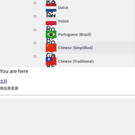
Ko
ne
re
se
Dutch
Du
an
tc
Polish
Po
h
lis
Portuguese (Brazil)
Po
h
rt
Chinese (Simplified)
Ch
ug
in
ue
Chinese (Traditional)
Ch
es
se
You are here
in
e
(B
es
主页
(Si
ra
e
供应商资源
m
zil
(Tr
pli
)
ad
fie
iti
d)
on
al)