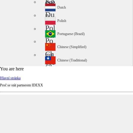
Ko
ese
rea
Dutch
Du
n
tch
Polish
Pol
ish
Portuguese (Brazil)
Po
rtu
Chinese (Simplified)
Ch
gu
ine
ese
Chinese (Traditional)
Ch
se
(Br
You are here
ine
(Si
azi
Hlavní stránka
se
mp
l)
Proč se stát partnerem IDEXX
(Tr
lifi
adi
ed)
tio
nal
)