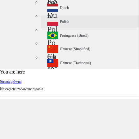
Ko
ese
rea
Dutch
Du
n
tch
Polish
Pol
ish
Portuguese (Brazil)
Po
rtu
Chinese (Simplified)
Ch
gu
ine
ese
Chinese (Traditional)
Ch
se
(Br
You are here
ine
(Si
azi
Strona główna
se
mp
l)
Najczęściej zadawane pytania
(Tr
lifi
adi
ed)
tio
nal
)